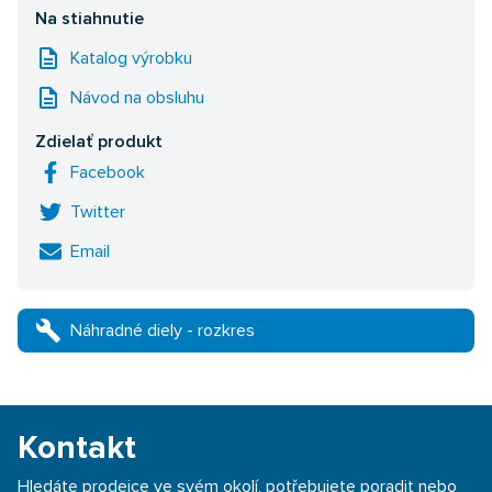
Na stiahnutie
description
Katalog výrobku
description
Návod na obsluhu
Zdielať produkt
Facebook
Twitter
Email
build
Náhradné diely - rozkres
Kontakt
Hledáte prodejce ve svém okolí, potřebujete poradit nebo