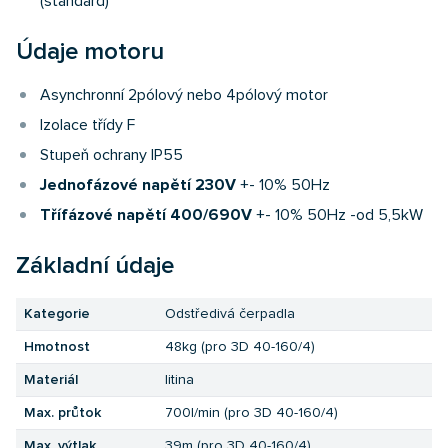
(standard)
Údaje motoru
Asynchronní 2pólový nebo 4pólový motor
Izolace třídy F
Stupeň ochrany IP55
Jednofázové napětí 230V
+- 10% 50Hz
Třífázové napětí 400/690V
+- 10% 50Hz -od 5,5kW
Základní údaje
Kategorie
Odstředivá čerpadla
Hmotnost
48kg (pro 3D 40-160/4)
Materiál
litina
Max. průtok
700l/min (pro 3D 40-160/4)
Max. výtlak
39m (pro 3D 40-160/4)