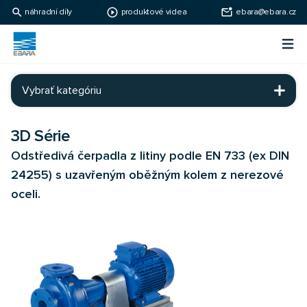
search
play_circle_outline
mark_email_unread
náhradní díly
produktové videa
ebara@ebara.cz
Ebara Česko
Otv
Ebara - japonské čerpadlá
Vybrať kategóriu
3D Série
Odstředivá čerpadla z litiny podle EN 733 (ex DIN
24255) s uzavřeným oběžným kolem z nerezové
oceli.