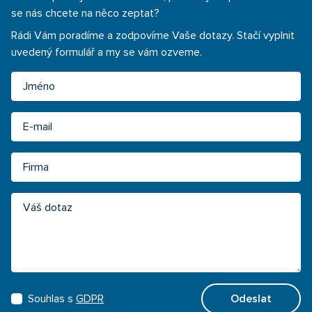
se nás chcete na něco zeptat?
Rádi Vám poradíme a zodpovíme Vaše dotazy. Stačí vyplnit
uvedený formulář a my se vám ozveme.
Jméno
Email
Firma
Váš dotaz
Souhlas s
GDPR
Odeslat