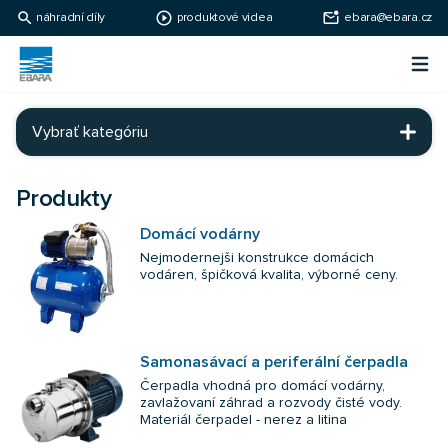
search
play_circle_outline
mark_email_unread
náhradní díly
produktové videa
ebara@ebara.cz
Ebara Česko
Otv
Ebara - japonské čerpadlá
Vybrať kategóriu
Produkty
Domácí vodárny
Nejmodernejši konstrukce domácich
vodáren, špičková kvalita, výborné ceny.
Samonasávací a periferální čerpadla
Čerpadla vhodná pro domácí vodárny,
zavlažovaní záhrad a rozvody čisté vody.
Materiál čerpadel - nerez a litina