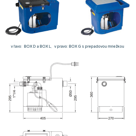
v ľavo: BOX D a BOX L, v pravo: BOX G s prepadovou mriežkou