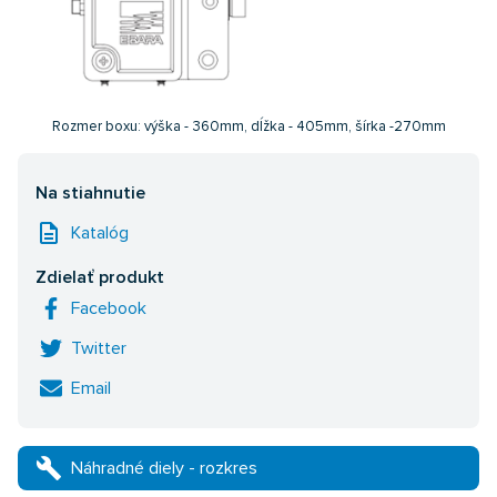
Rozmer boxu: výška - 360mm, dĺžka - 405mm, šírka -270mm
Na stiahnutie
description
Katalóg
Zdielať produkt
Facebook
Twitter
Email
build
Náhradné diely - rozkres