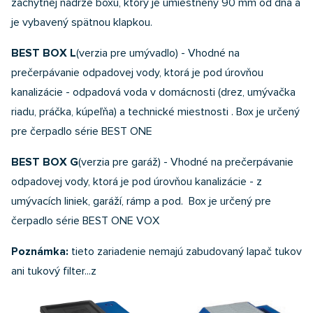
záchytnej nádrže boxu, ktorý je umiestnený 90 mm od dna a
je vybavený spätnou klapkou.
BEST BOX L
(verzia pre umývadlo) - Vhodné na
prečerpávanie odpadovej vody, ktorá je pod úrovňou
kanalizácie - odpadová voda v domácnosti (drez, umývačka
riadu, práčka, kúpeľňa) a technické miestnosti . Box je určený
pre čerpadlo série BEST ONE
BEST BOX G
(verzia pre garáž) - Vhodné na prečerpávanie
odpadovej vody, ktorá je pod úrovňou kanalizácie - z
umývacích liniek, garáží, rámp a pod. Box je určený pre
čerpadlo série BEST ONE VOX
Poznámka
:
tieto zariadenie nemajú zabudovaný lapač tukov
ani tukový filter...z