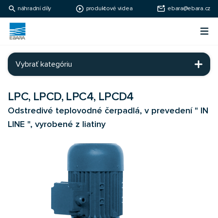
search
play_circle_outline
mark_email_unread
náhradní díly
produktové videa
ebara@ebara.cz
Ebara Česko
Otv
Ebara - japonské čerpadlá
Vybrať kategóriu
LPC, LPCD, LPC4, LPCD4
Odstredivé teplovodné čerpadlá, v prevedení " IN
LINE ", vyrobené z liatiny