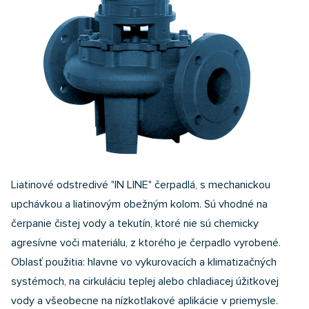
Liatinové odstredivé "IN LINE" čerpadlá, s mechanickou
upchávkou a liatinovým obežným kolom. Sú vhodné na
čerpanie čistej vody a tekutín, ktoré nie sú chemicky
agresívne voči materiálu, z ktorého je čerpadlo vyrobené.
Oblasť použitia: hlavne vo vykurovacích a klimatizačných
systémoch, na cirkuláciu teplej alebo chladiacej úžitkovej
vody a všeobecne na nízkotlakové aplikácie v priemysle.