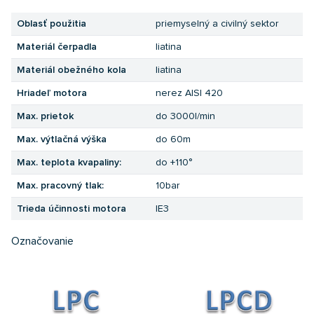
Oblasť použitia
priemyselný a civilný sektor
Materiál čerpadla
liatina
Materiál obežného kola
liatina
Hriadeľ motora
nerez AISI 420
Max. prietok
do 3000l/min
Max. výtlačná výška
do 60m
Max. teplota kvapaliny:
do +110°
Max. pracovný tlak:
10bar
Trieda účinnosti motora
IE3
Označovanie