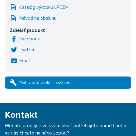
description
Katalóg výrobku LPCD4
description
Návod na obsluhu
Zdielať produkt
Facebook
Twitter
Email
build
Náhradné diely - rozkres
Kontakt
Hledáte prodejce ve svém okolí, potřebujete poradit nebo
se nás chcete na něco zeptat?