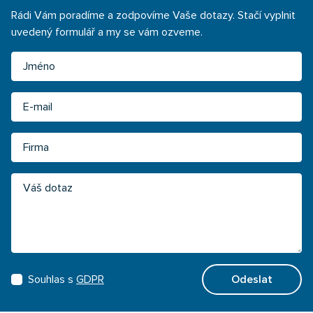
Rádi Vám poradíme a zodpovíme Vaše dotazy. Stačí vyplnit
uvedený formulář a my se vám ozveme.
Jméno
Email
Firma
Váš dotaz
Souhlas s
GDPR
Odeslat