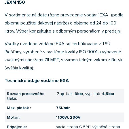
JEXM 150
V sortimente nájdete rôzne prevedenie vodární EXA -(podľa
objemu použitej tlakovej nádrže) o objeme od 24 do 100
litrov.
Výber konzultujte s odborným personálom v predajni.
Všetky uvedené vodárne EXA sú certifikované v TSÚ
Piešťany, vyrobené v systéme kvality ISO 9001 a vybavené
kvalitnými nádržami ZILMET, s vymeniteľným vakom z Butylu
(vyššia kvalita).
Technické údaje vodárne EXA
Rozsah precovného
Zap. tlak:
3bar,
vyp. tlak:
4,5bar
tlaku:
Max. pietok :
75l/min
Motor:
1100W, 230V
Pripojenie:
sacia strana G 5/4", výtlačná strana