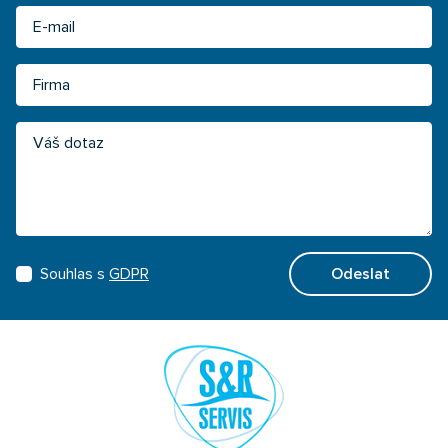
Email
Firma
Váš dotaz
Souhlas s
GDPR
Odeslat