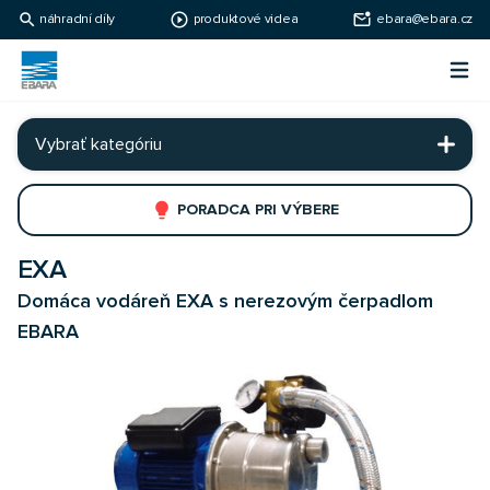
search
play_circle_outline
mark_email_unread
náhradní díly
produktové videa
ebara@ebara.cz
Ebara Česko
Otv
Ebara - japonské čerpadlá
Vybrať kategóriu
lightbulb
PORADCA PRI VÝBERE
EXA
Domáca vodáreň EXA s nerezovým čerpadlom
EBARA