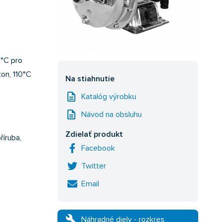
0°C pro
on, 110°C
Na stiahnutie
description
Katalóg výrobku
description
Návod na obsluhu
Zdielať produkt
říruba,
Facebook
Twitter
Email
build
Náhradné diely - rozkres