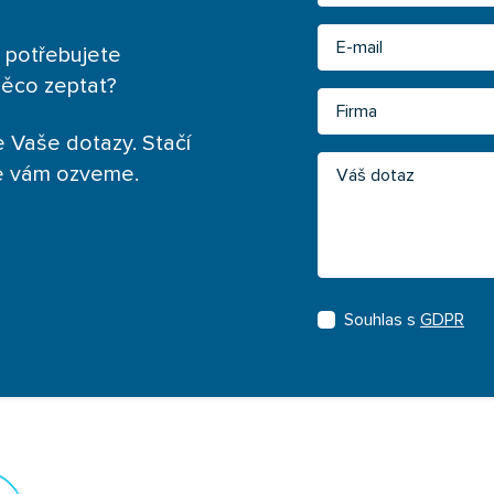
Email
 potřebujete
něco zeptat?
Firma
 Vaše dotazy. Stačí
Váš dotaz
se vám ozveme.
Souhlas s
GDPR