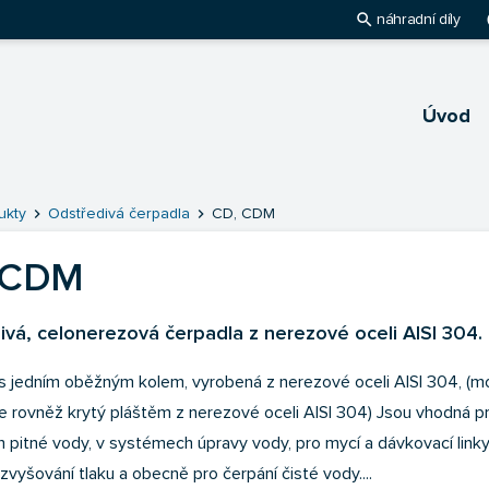
search
pl
náhradní díly
Úvod
hlavnú stránku
chevron_right
chevron_right
ukty
Odstředivá čerpadla
CD, CDM
 CDM
vá, celonerezová čerpadla z nerezové oceli AISI 304.
s jedním oběžným kolem, vyrobená z nerezové oceli AISI 304, (m
je rovněž krytý pláštěm z nerezové oceli AISI 304) Jsou vhodná pr
 pitné vody, v systémech úpravy vody, pro mycí a dávkovací linky,
zvyšování tlaku a obecně pro čerpání čisté vody....