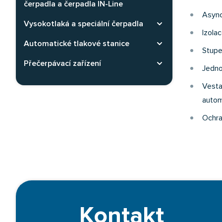
čerpadla a čerpadla IN-Line
Async
Vysokotlaká a speciální čerpadla
Rozbaliť kategóriu
Izolac
Automatické tlakové stanice
Rozbaliť kategóriu
Stupe
Přečerpávací zařízení
Rozbaliť kategóriu
Jedno
Vesta
autom
Ochra
Kontakt