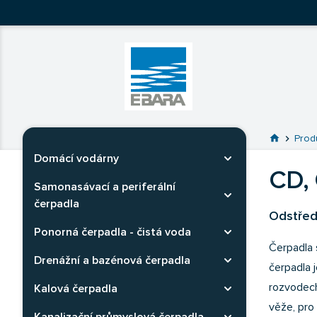
Ebara Česko
Ebara - japonské čerpadlá
Prejsť na 
home
chevron_right
Prod
Domácí vodárny
Rozbaliť kategóriu
CD,
Samonasávací a periferální
Rozbaliť kategóriu
čerpadla
Odstředi
Ponorná čerpadla - čistá voda
Rozbaliť kategóriu
Čerpadla 
Drenážní a bazénová čerpadla
Rozbaliť kategóriu
čerpadla 
rozvodech
Kalová čerpadla
Rozbaliť kategóriu
věže, pro 