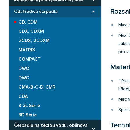
Kanalizační průmyslová čerpadla
Rozbaliť kategóriu
Rozsah
Odstředivá čerpadla
Rozbaliť kategóriu
CD, CDM
Max. p
CDX, CDXM
Max. 
2CDX, 2CDXM
zákla
MATRIX
pro v
COMPACT
Materi
DWO
DWC
Těles
CMA-B-C-D, CMR
hřídel
CDA
Mecha
3-3L Série
Speci
3D Série
Techn
Čerpadla na teplou vodu, oběhová
Rozbaliť kategóriu