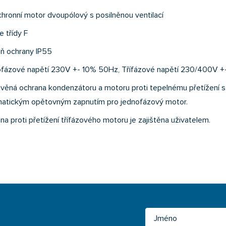
hronní motor dvoupólový s posilněnou ventilací
e třídy F
ň ochrany IP55
fázové napětí 230V +- 10% 50Hz, Třífázové napětí 230/400V 
věná ochrana kondenzátoru a motoru proti tepelnému přetížení s
atickým opětovným zapnutím pro jednofázový motor.
na proti přetížení třífázového motoru je zajištěna uživatelem.
Jméno