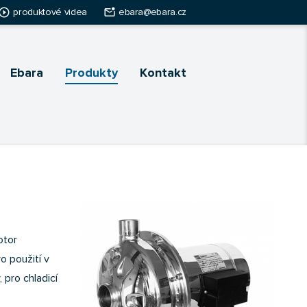
ay_circle_outline
mark_email_unread
produktové videa
ebara@ebara.cz
Ebara
Produkty
Kontakt
otor
o použití v
 pro chladicí